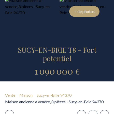
+ de photos
SUCY-EN-BRIE T8 - Fort
potentiel
1 090 000
€
Vente
Maison
Sucy-en-Brie 94370
Maison ancienne à vendre, 8 pièces - Sucy-en-Brie 94370