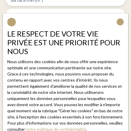
Honoraires charge acquéreur : Prix net vendeur : 1
060 000 € Honoraires : 30 000 € Prix de vente : 1 090
Pièces min
000 € Des projections d’aménagement, réalisées par
intelligence artificielle, permettent de mieux se
J'accepte le traitement de mes données personnelles
LE RESPECT DE VOTRE VIE
représenter le potentiel du bien. Contactez-moi :
conformément au RGPD. Si vous ne souhaitez pas faire
Aurore Maillet 06 37 50 27 81 aurore@belsol. fr
PRIVÉE EST UNE PRIORITÉ POUR
l'objet de prospection commerciale par voie
NOUS
téléphonique, vous pouvez vous inscrire gratuitement
sur la liste d'opposition au démarchage téléphonique,
Nous utilisons des cookies afin de vous offrir une expérience
prévu par l'article L223-1 du code de la
optimale et une communication pertinente sur notre site.
consommation, sur le site Internet
Grace à ces technologies, nous pouvons vous proposer du
www.bloctel.gouv.fr ou par courrier adressé à :
contenu en rapport avec vos centres d'intérêt. Ils nous
permettent également d'améliorer la qualité de nos services et
la convivialité de notre site internet. Nous utiliserons
Société Worldline, Service Bloctel, CS 61311, 41013
uniquement les données personnelles pour lesquelles vous
BLOIS CEDEX.
avez donné votre accord. Vous pouvez les modifier à n'importe
quel moment via la rubrique ″Gérer les cookies″ en bas de notre
Pour en savoir plus sur le traitement de vos données
site, à l'exception des cookies essentiels à son fonctionnement.
personnelles, veuillez consulter notre
politique de
Pour plus d'informations sur vos données personnelles, veuillez
confidentialité
.
consulter
notre politique de confidentialité
.