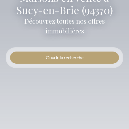
Sucy-en-Brie (94370)
Découvrez toutes nos offres
immobilières
Ouvrir la recherche
Type d'offre
Vente
Type de bien
Maison
Localisation
Sucy-en-Brie (94370)
Budget max (€)