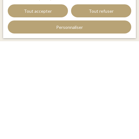
Tout accepter
Tout refuser
Recevoir des annonces
Personnaliser
JE RECHERCHE UN BIEN
Vente appartement Perpignan (66000)
Vente maison Perpignan (66000)
Vente maison Saint-Cyprien (66750)
Vente maison Le Boulou (66160)
Vente appartement Argelès-sur-Mer (66700)