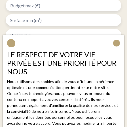
Budget max (€)
Surface min (m²)
Pièces min
J'accepte le traitement de mes données personnelles
LE RESPECT DE VOTRE VIE
conformément au RGPD. Si vous ne souhaitez pas faire
PRIVÉE EST UNE PRIORITÉ POUR
l'objet de prospection commerciale par voie
NOUS
téléphonique, vous pouvez vous inscrire gratuitement
sur la liste d'opposition au démarchage téléphonique,
Nous utilisons des cookies afin de vous offrir une expérience
prévu par l'article L223-1 du code de la
optimale et une communication pertinente sur notre site.
consommation, sur le site Internet
Grace à ces technologies, nous pouvons vous proposer du
www.bloctel.gouv.fr ou par courrier adressé à :
contenu en rapport avec vos centres d'intérêt. Ils nous
permettent également d'améliorer la qualité de nos services et
Société Worldline, Service Bloctel, CS 61311, 41013
la convivialité de notre site internet. Nous utiliserons
uniquement les données personnelles pour lesquelles vous
BLOIS CEDEX.
avez donné votre accord. Vous pouvez les modifier à n'importe