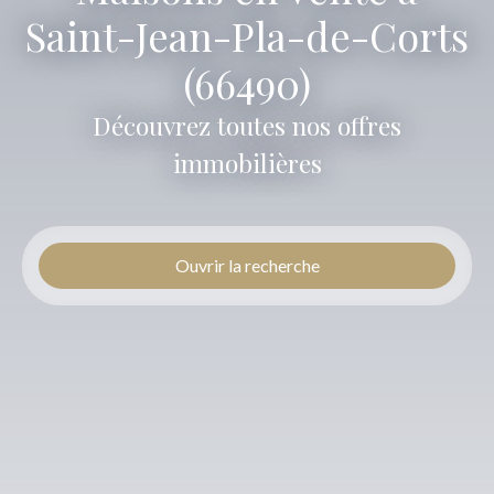
Saint-Jean-Pla-de-Corts
(66490)
Découvrez toutes nos offres
immobilières
Ouvrir la recherche
Type d'offre
Vente
Type de bien
Maison
Localisation
Saint-Jean-Pla-de-Corts (66490)