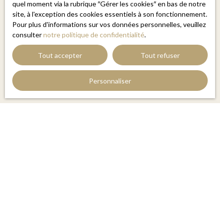
quel moment via la rubrique ″Gérer les cookies″ en bas de notre
Pour en savoir plus sur le traitement de vos données
site, à l'exception des cookies essentiels à son fonctionnement.
personnelles, veuillez consulter notre
politique de
Pour plus d'informations sur vos données personnelles, veuillez
confidentialité
.
consulter
notre politique de confidentialité
.
Tout accepter
Tout refuser
Recevoir des annonces
Personnaliser
JE RECHERCHE UN BIEN
Vente appartement Perpignan (66000)
Vente maison Perpignan (66000)
Vente maison Saint-Cyprien (66750)