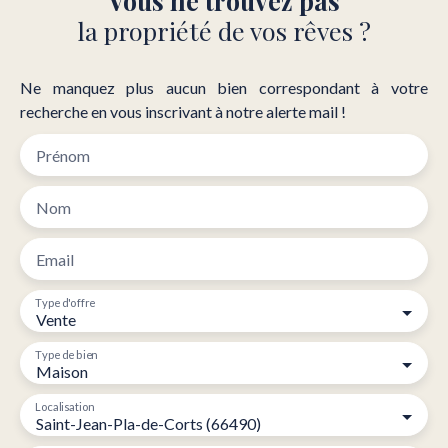
Vous ne trouvez pas
recherchent confort, tranquillité et proximité des
la propriété de vos rêves ?
services. Honoraires à la charge du vendeur. Contact :
Garcia Antonio Tél: 0760255908 Email:
antonio@belsol. fr
Ne manquez plus aucun bien correspondant à votre
recherche en vous inscrivant à notre alerte mail !
Prénom
Nom
Email
Type d'offre
Vente
Type de bien
Maison
Localisation
Saint-Jean-Pla-de-Corts (66490)