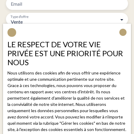
dans cet espace extérieur dédié à la détente. Une
dès aujourd'hui pour une visite et laissez-vous séduire
Email
grande cuisine d’été avec ses rangements apporte une
par cette propriété exceptionnelle. Julie
ambiance conviviale et prolonge les moments
Ferrando0649520633julie@belsol. fr Honoraires
Type d'offre
Vente
partagés en extérieur durant toute la belle saison. La
charge vendeur. DPE: B
grande parcelle accueille une micro station autonome
Type de bien
et, permet également de stationner plusieurs véhicules
Maison
LE RESPECT DE VOTRE VIE
(6) en toute facilité, y compris un camping-car, ce qui
Localisation
représente un atout rare pour ce type de propriété. Un
PRIVÉE EST UNE PRIORITÉ POUR
Le Soler (66270)
garage isolé de 52 m² complète l’ensemble et offre de
NOUS
multiples possibilités d’aménagement et pour garer
Budget max (€)
plusieurs véhicules à l’intérieur du garage. La
Nous utilisons des cookies afin de vous offrir une expérience
optimale et une communication pertinente sur notre site.
propriété, bien que nichée dans un environnement
Surface min (m²)
Grace à ces technologies, nous pouvons vous proposer du
calme, demeure proche des commodités notamment
contenu en rapport avec vos centres d'intérêt. Ils nous
grâce à un arrêt de bus accessible à pied et des axes
Pièces min
permettent également d'améliorer la qualité de nos services et
de circulation, conservant cette rare équation entre
la convivialité de notre site internet. Nous utiliserons
discrétion, confort et accessibilité. A 10 minutes de
uniquement les données personnelles pour lesquelles vous
J'accepte le traitement de mes données personnelles
Perpignan Centre-Ville. Honoraires à la charge du
avez donné votre accord. Vous pouvez les modifier à n'importe
conformément au RGPD. Si vous ne souhaitez pas faire
vendeur Contactez Belsol Immobilier au 0749735841
quel moment via la rubrique ″Gérer les cookies″ en bas de notre
l'objet de prospection commerciale par voie
site, à l'exception des cookies essentiels à son fonctionnement.