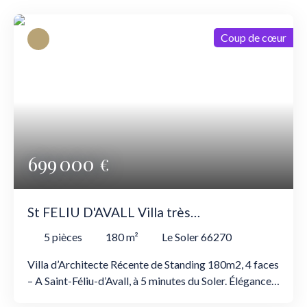
Coup de cœur
699 000
€
St FELIU D'AVALL Villa très
contemporaine Toit Terrasse 180m2
5
pièces
180
m²
Le Soler 66270
Villa d’Architecte Récente de Standing 180m2, 4 faces
– A Saint-Féliu-d’Avall, à 5 minutes du Soler. Élégance
contemporaine, volumes généreux et cadre calme