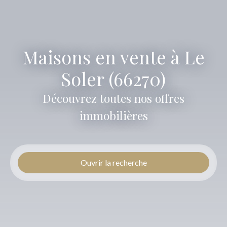
Maisons en vente à Le
Soler (66270)
Découvrez toutes nos offres
immobilières
Ouvrir la recherche
Type d'offre
Vente
Type de bien