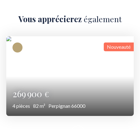
Vous apprécierez
également
Nouveauté
269 900
€
4
pièces
82
m²
Perpignan 66000