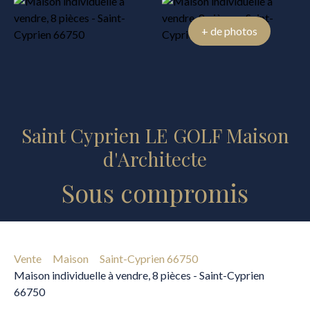
+ de photos
Saint Cyprien LE GOLF Maison
d'Architecte
Sous compromis
Vente
Maison
Saint-Cyprien 66750
Maison individuelle à vendre, 8 pièces - Saint-Cyprien
66750