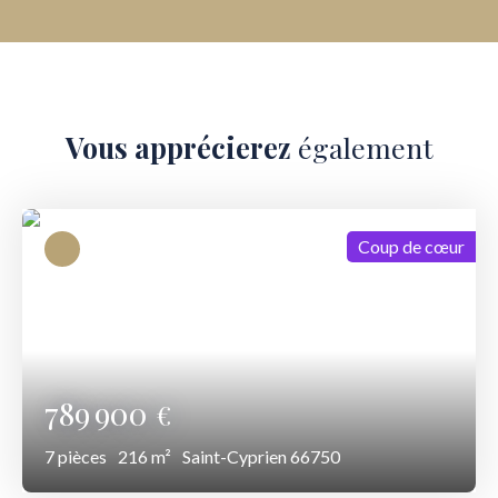
Vous apprécierez
également
Coup de cœur
789 900
€
7
pièces
216
m²
Saint-Cyprien 66750