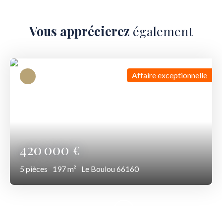
Vous apprécierez
également
Affaire exceptionnelle
420 000
€
5
pièces
197
m²
Le Boulou 66160