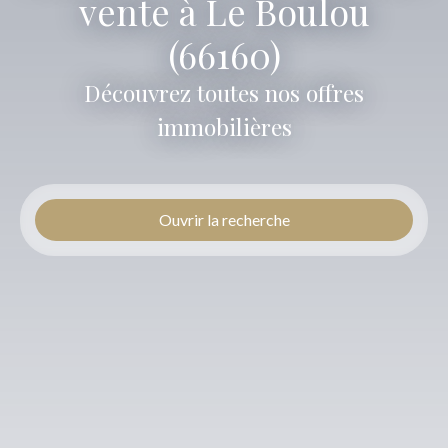
vente à Le Boulou
(66160)
Découvrez toutes nos offres
immobilières
Ouvrir la recherche
Type d'offre
Vente
Type de bien
Local commercial
Localisation
Le Boulou (66160)