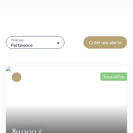
Trier par
Créer une alerte
Pertinence
Sous offre
89 000
€