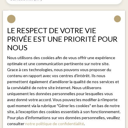
J'accepte le traitement de mes données personnelles
conformément au RGPD. Si vous ne souhaitez pas faire
l'objet de prospection commerciale par voie
LE RESPECT DE VOTRE VIE
téléphonique, vous pouvez vous inscrire gratuitement
PRIVÉE EST UNE PRIORITÉ POUR
sur la liste d'opposition au démarchage téléphonique,
NOUS
prévu par l'article L223-1 du code de la
consommation, sur le site Internet
Nous utilisons des cookies afin de vous offrir une expérience
www.bloctel.gouv.fr ou par courrier adressé à :
optimale et une communication pertinente sur notre site.
Grace à ces technologies, nous pouvons vous proposer du
Société Worldline, Service Bloctel, CS 61311, 41013
contenu en rapport avec vos centres d'intérêt. Ils nous
permettent également d'améliorer la qualité de nos services et
BLOIS CEDEX.
la convivialité de notre site internet. Nous utiliserons
uniquement les données personnelles pour lesquelles vous
Pour en savoir plus sur le traitement de vos données
avez donné votre accord. Vous pouvez les modifier à n'importe
personnelles, veuillez consulter notre
politique de
quel moment via la rubrique ″Gérer les cookies″ en bas de notre
confidentialité
.
site, à l'exception des cookies essentiels à son fonctionnement.
Pour plus d'informations sur vos données personnelles, veuillez
consulter
notre politique de confidentialité
.
Recevoir des annonces