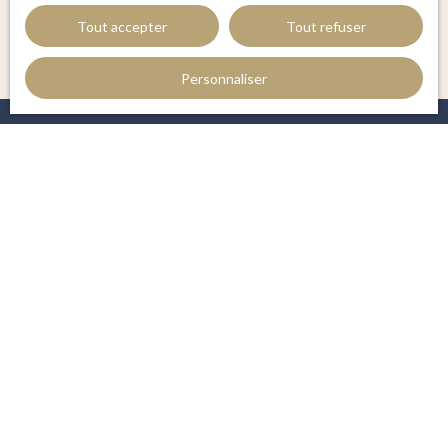
Tout accepter
Tout refuser
Personnaliser
JE RECHERCHE UN BIEN
Vente appartement Perpignan (66000)
Vente maison Perpignan (66000)
Vente maison Saint-Cyprien (66750)
Vente maison Le Boulou (66160)
Vente appartement Argelès-sur-Mer (66700)
Vente appartement Canet-en-Roussillon (66140)