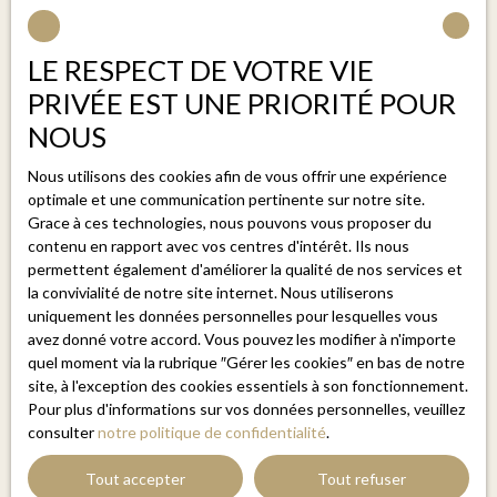
J'accepte le traitement de mes données personnelles
conformément au RGPD. Si vous ne souhaitez pas faire
LE RESPECT DE VOTRE VIE
l'objet de prospection commerciale par voie
PRIVÉE EST UNE PRIORITÉ POUR
téléphonique, vous pouvez vous inscrire gratuitement
NOUS
sur la liste d'opposition au démarchage téléphonique,
prévu par l'article L223-1 du code de la
Nous utilisons des cookies afin de vous offrir une expérience
consommation, sur le site Internet
optimale et une communication pertinente sur notre site.
www.bloctel.gouv.fr ou par courrier adressé à :
Grace à ces technologies, nous pouvons vous proposer du
contenu en rapport avec vos centres d'intérêt. Ils nous
Société Worldline, Service Bloctel, CS 61311, 41013
permettent également d'améliorer la qualité de nos services et
la convivialité de notre site internet. Nous utiliserons
BLOIS CEDEX.
uniquement les données personnelles pour lesquelles vous
avez donné votre accord. Vous pouvez les modifier à n'importe
Pour en savoir plus sur le traitement de vos données
quel moment via la rubrique ″Gérer les cookies″ en bas de notre
personnelles, veuillez consulter notre
politique de
site, à l'exception des cookies essentiels à son fonctionnement.
confidentialité
.
Pour plus d'informations sur vos données personnelles, veuillez
consulter
notre politique de confidentialité
.
Recevoir des annonces
Tout accepter
Tout refuser