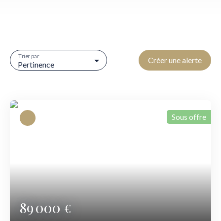
Trier par
Créer une alerte
Pertinence
Sous offre
89 000
€