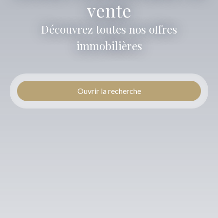
vente
Découvrez toutes nos offres
immobilières
Ouvrir la recherche
Type d'offre
Vente
Type de bien
Local commercial
Localisation
Budget max (€)