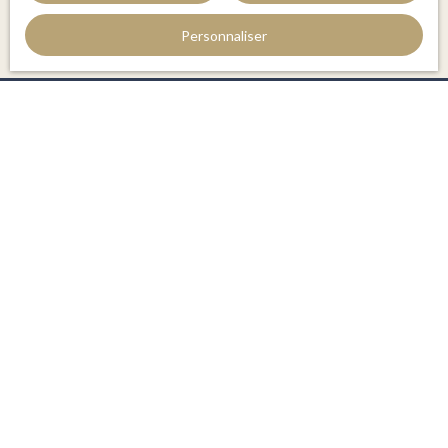
Personnaliser
JE RECHERCHE UN BIEN
Vente appartement Perpignan (66000)
Vente maison Perpignan (66000)
Vente maison Saint-Cyprien (66750)
Vente maison Le Boulou (66160)
Vente appartement Argelès-sur-Mer (66700)
Vente appartement Canet-en-Roussillon (66140)