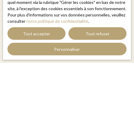
quel moment via la rubrique ″Gérer les cookies″ en bas de notre
Pour en savoir plus sur le traitement de vos données
site, à l'exception des cookies essentiels à son fonctionnement.
personnelles, veuillez consulter notre
politique de
Pour plus d'informations sur vos données personnelles, veuillez
confidentialité
.
consulter
notre politique de confidentialité
.
Tout accepter
Tout refuser
Recevoir des annonces
Personnaliser
JE RECHERCHE UN BIEN
Vente appartement Perpignan (66000)
Vente maison Perpignan (66000)
Vente maison Saint-Cyprien (66750)