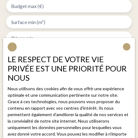
Budget max (€)
Surface min (m²)
Pièces min
J'accepte le traitement de mes données personnelles
LE RESPECT DE VOTRE VIE
conformément au RGPD. Si vous ne souhaitez pas faire
PRIVÉE EST UNE PRIORITÉ POUR
l'objet de prospection commerciale par voie
NOUS
téléphonique, vous pouvez vous inscrire gratuitement
sur la liste d'opposition au démarchage téléphonique,
Nous utilisons des cookies afin de vous offrir une expérience
prévu par l'article L223-1 du code de la
optimale et une communication pertinente sur notre site.
consommation, sur le site Internet
Grace à ces technologies, nous pouvons vous proposer du
www.bloctel.gouv.fr ou par courrier adressé à :
contenu en rapport avec vos centres d'intérêt. Ils nous
permettent également d'améliorer la qualité de nos services et
Société Worldline, Service Bloctel, CS 61311, 41013
la convivialité de notre site internet. Nous utiliserons
uniquement les données personnelles pour lesquelles vous
BLOIS CEDEX.
avez donné votre accord. Vous pouvez les modifier à n'importe