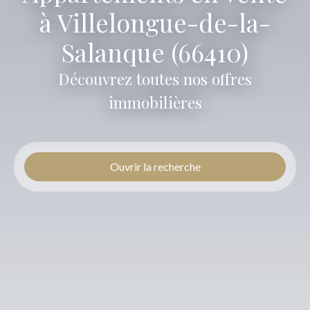
à Villelongue-de-la-
Salanque (66410)
Découvrez toutes nos offres
immobilières
Ouvrir la recherche
Type d'offre
Vente
Type de bien
Appartement
Localisation
Villelongue-de-la-Salanque (66410)