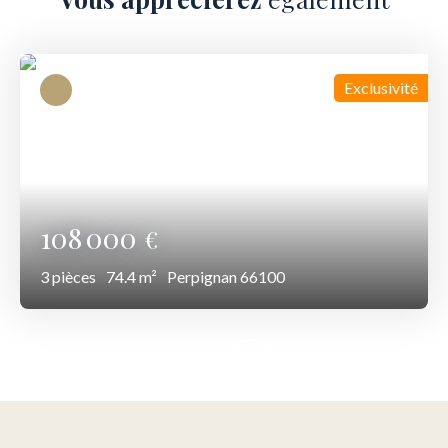
Exclusivité
108 000
€
3
pièces
74.4
m²
Perpignan 66100