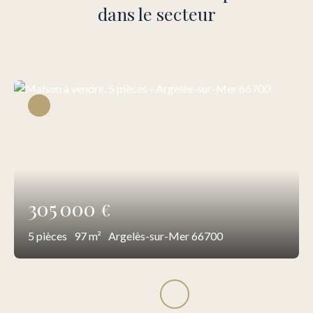
dans le secteur
305 000
€
5
pièces
97
m²
Argelès-sur-Mer 66700